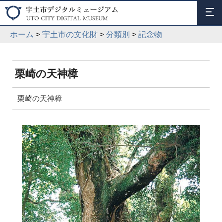
ホーム
>
宇土市の文化財
>
分類別
>
記念物
栗崎の天神樟
栗崎の天神樟