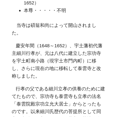
1652）
本尊・・・・・不明
当寺は碩翁和尚によって開山されまし
た。
慶安年間（1648～1652）、宇土藩初代藩
主細川行孝が、元は八代に建立した宗功寺
を宇土町南小路（現宇土市門内町）に移
し、さらに現在の地に移転して泰雲寺と改
称しました。
行孝の父である細川立孝の供養のために建
てたもので、宗功寺も泰雲寺も立孝の法名
「泰雲院殿宗功立允大居士」からとったも
のです。以来細川氏歴代の菩提所として同