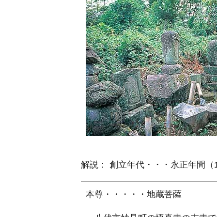
解説： 創立年代・・・永正年間（15
本尊・・・・・地蔵菩薩