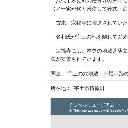
八代市妙見町の悟真寺の末寺で、
じ／一家が代々帰依して葬式・追
古来、宗福寺に寄進されていた
名和氏が宇土の地を離れて以来
宗福寺には、本尊の地蔵菩薩立
蔵が安置されています。
関連： 宇土の六地蔵・宗福寺跡
所在地： 宇土市椿原町