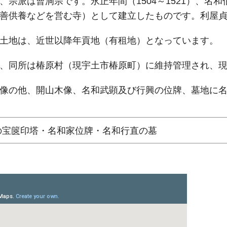
宗派は曹洞宗です。永正年間（1504～1521）、名
善供養などを営む寺）として建立したものです。利屋
土地は、近世以降年貢地（有租地）となっています。
、同所は椿原村（現宇土市椿原町）に維持管理され、現
像の他、開山木像、名和武顕及び行興の位牌、墓地に名
の宝篋印塔・名和家位牌・名和行直の墓