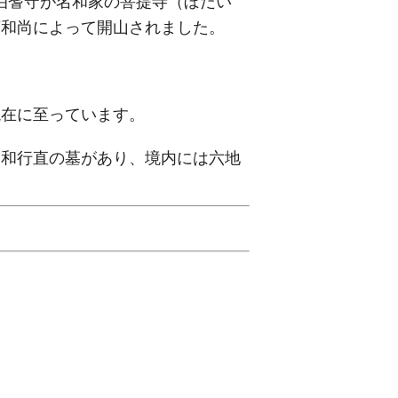
和伯耆守が名和家の菩提寺（ぼだい
貞和尚によって開山されました。
在に至っています。
和行直の墓があり、境内には六地