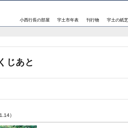
小西行長の部屋
宇土市年表
刊行物
宇土の紙
くじあと
.14）