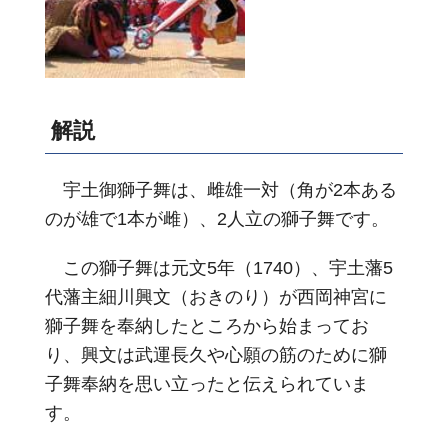
解説
宇土御獅子舞は、雌雄一対（角が2本ある
のが雄で1本が雌）、2人立の獅子舞です。
この獅子舞は元文5年（1740）、宇土藩5
代藩主細川興文（おきのり）が西岡神宮に
獅子舞を奉納したところから始まってお
り、興文は武運長久や心願の筋のために獅
子舞奉納を思い立ったと伝えられていま
す。