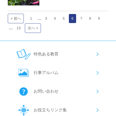
…
< 前へ
1
3
4
5
6
7
8
9
…
13
次へ >
特色ある教育
行事アルバム
お問い合わせ
お役立ちリンク集