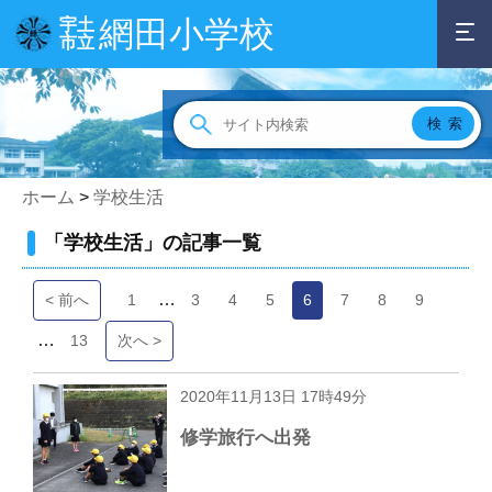
網田小学校
宇土
市立
ホーム
>
学校生活
「学校生活」の記事一覧
…
< 前へ
1
3
4
5
6
7
8
9
…
13
次へ >
2020年11月13日 17時49分
修学旅行へ出発