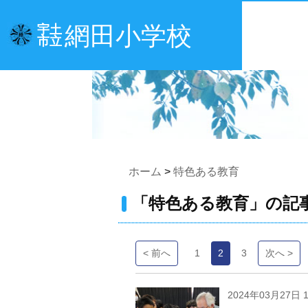
網田小学校
宇土
市立
ホーム
>
特色ある教育
「特色ある教育」の記
< 前へ
1
2
3
次へ >
2024年03月27日 