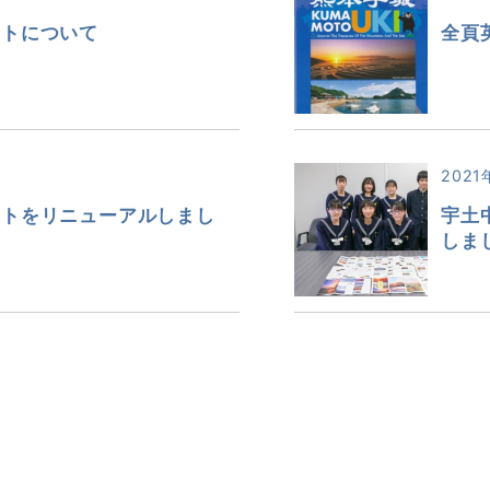
ットについて
全頁
2021
ットをリニューアルしまし
宇土
しま