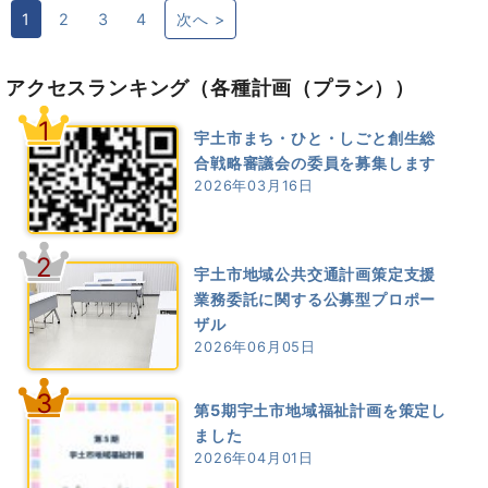
1
2
3
4
次へ >
アクセスランキング
（各種計画（プラン））
1
宇土市まち・ひと・しごと創生総
合戦略審議会の委員を募集します
2026年03月16日
2
宇土市地域公共交通計画策定支援
業務委託に関する公募型プロポー
ザル
2026年06月05日
3
第5期宇土市地域福祉計画を策定し
ました
2026年04月01日