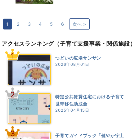
1
2
3
4
5
6
次へ >
アクセスランキング
（子育て支援事業・関係施設）
1
つどいの広場サンサン
2026年08月01日
2
特定公共賃貸住宅における子育て
世帯移住助成金
2025年04月15日
3
子育てガイドブック「健やか宇土