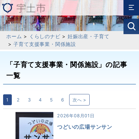
ホーム
>
くらしのナビ
>
妊娠出産・子育て
>
子育て支援事業・関係施設
「子育て支援事業・関係施設」の記事
一覧
1
2
3
4
5
6
次へ >
2026年08月01日
つどいの広場サンサン