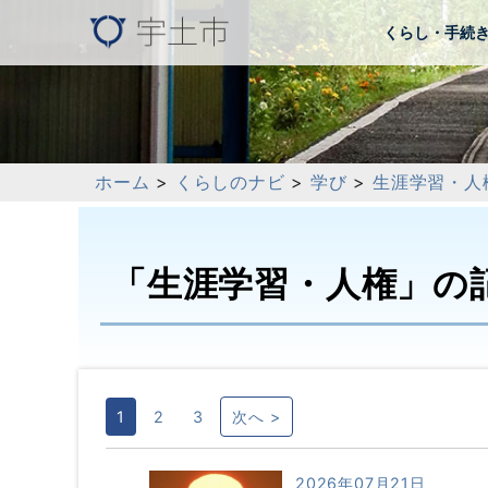
くらし・手続
ホーム
>
くらしのナビ
>
学び
>
生涯学習・人
「生涯学習・人権」の
1
2
3
次へ >
2026年07月21日