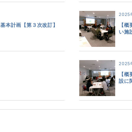
2025
発基本計画【第３次改訂】
【概
い施
2025
【概
設に