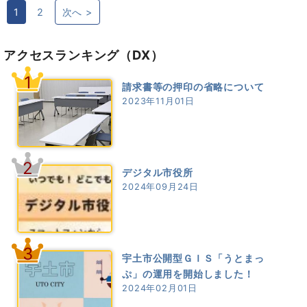
1
2
次へ >
アクセスランキング
（DX）
1
請求書等の押印の省略について
2023年11月01日
2
デジタル市役所
2024年09月24日
3
宇土市公開型ＧＩＳ「うとまっ
ぷ」の運用を開始しました！
2024年02月01日