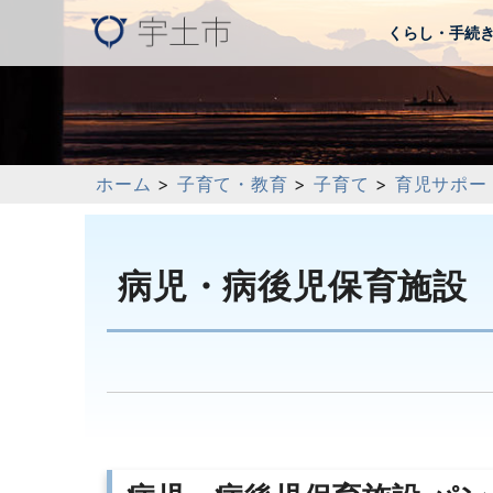
くらし・手続
ホーム
>
子育て・教育
>
子育て
>
育児サポー
病児・病後児保育施設