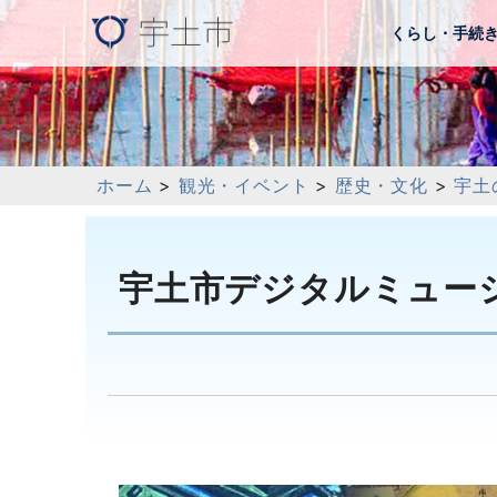
くらし・手続
ホーム
>
観光・イベント
>
歴史・文化
>
宇土
宇土市デジタルミュー