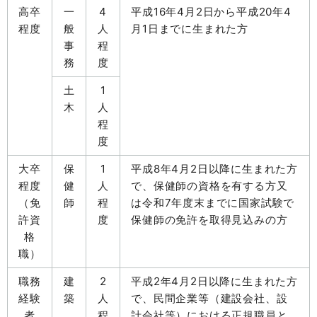
高卒
一
4
平成16年4月2日から平成20年4
程度
般
人
月1日までに生まれた方
事
程
務
度
土
1
木
人
程
度
大卒
保
1
平成8年4月2日以降に生まれた方
程度
健
人
で、保健師の資格を有する方又
（免
師
程
は令和7年度末までに国家試験で
許資
度
保健師の免許を取得見込みの方
格
職）
職務
建
2
平成2年4月2日以降に生まれた方
経験
築
人
で、民間企業等（建設会社、設
者
程
計会社等）における正規職員と