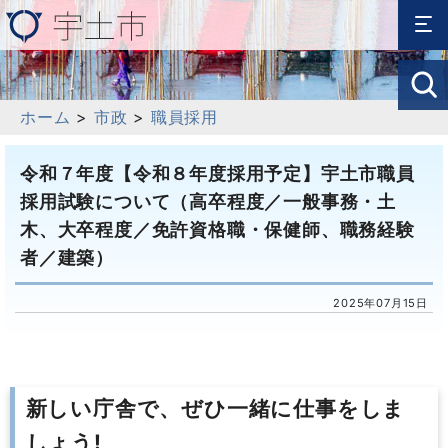
ホーム
>
市政
>
職員採用
令和７年度【令和８年度採用予定】宇土市職員
採用試験について（高卒程度／一般事務・土
木、大卒程度／免許資格職・保健師、職務経験
者／建築）
2025年07月15日
新しい庁舎で、ぜひ一緒に仕事をしま
しょう!