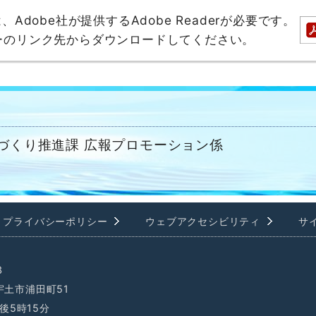
dobe社が提供するAdobe Readerが必要です。
バナーのリンク先からダウンロードしてください。
ちづくり推進課 広報プロモーション係
プライバシーポリシー
ウェブアクセシビリティ
サ
3
県宇土市浦田町51
後5時15分