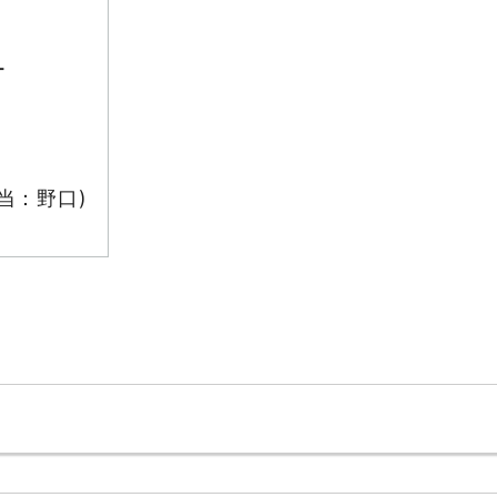
ー
当：野口)
。