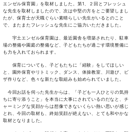
エンゼル保育園」を取材しました。第1、２回とフレッシュ
な先生を取材しましたので、次は中堅の方をとご要望しまし
たが、保育士が天職ぐらい素晴らしい先生がいるとのこと
で、またまたフレッシュな先生にご協力いただきました。
宇土エンゼル保育園は、最近園舎を増築されたり、駐車
場の整備や園庭の整備など、子どもたちが過ごす環境整備に
も力を入れておられます。
保育についても、子どもたちに「経験」をしてほしい
と、園外保育やリトミック、ダンス、体操教室、川遊び、ビ
ザ作りなど、色々な新たな取組みも始められていました。
今回お話を伺った先生からは、「子ども一人ひとりの気持
ちに寄り添うこと」を本当に大事にされているのだなと、チ
ャーミングな笑顔からは想像できないくらい熱い思いが感じ
とれ、今回の取材も、終始笑顔が絶えない、とても和やかな
取材となりました。