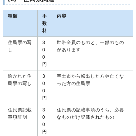
種類
手
内容
数
料
住民票の写
3
世帯全員のものと、一部のもの
し
0
があります
0
円
除かれた住
3
宇土市から転出した方や亡くな
民票の写し
0
った方の住民票
0
円
住民票記載
3
住民票の記載事項のうち、必要
事項証明
0
なものだけ記載されたもの
0
円