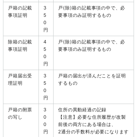
戸籍の記載
3
戸(除)籍の記載事項の中で、必
事項証明
5
要事項のみ証明するもの
0
円
除籍の記載
4
戸(除)籍の記載事項の中で、必
事項証明
5
要事項のみ証明するもの
0
円
戸籍届出受
3
戸籍の届出が済んだことを証明
理証明
5
するもの
0
円
戸籍の附票
3
住所の異動経過の記録
の写し
0
【注意】必要な住所履歴が改製
0
前後の両方にある場合は、
円
2通分の手数料が必要になります