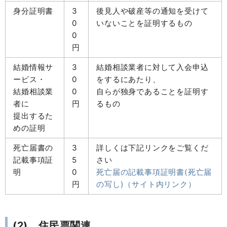
身分証明書
3
後見人や破産等の通知を受けて
0
いないことを証明するもの
0
円
結婚情報サ
3
結婚相談業者に対して入会申込
ービス・
0
をするにあたり、
結婚相談業
0
自らが独身であることを証明す
者に
円
るもの
提出するた
めの証明
死亡届書の
3
詳しくは下記リンクをご覧くだ
記載事項証
5
さい
明
0
死亡届の記載事項証明書(死亡届
円
の写し)（サイト内リンク）
(2) 住民票関連