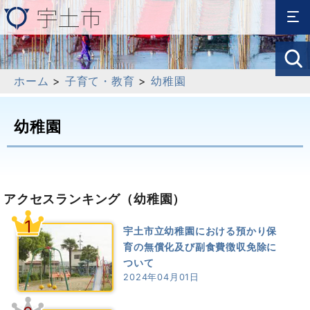
ホーム
>
子育て・教育
>
幼稚園
幼稚園
アクセスランキング
（幼稚園）
1
宇土市立幼稚園における預かり保
育の無償化及び副食費徴収免除に
ついて
2024年04月01日