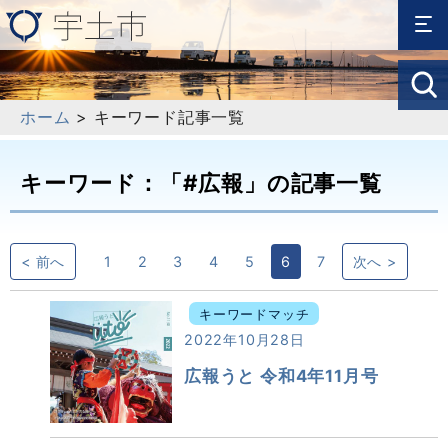
ホーム
> キーワード記事一覧
キーワード：「#広報」の記事一覧
< 前へ
1
2
3
4
5
6
7
次へ >
キーワードマッチ
2022年10月28日
広報うと 令和4年11月号