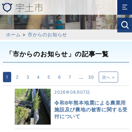
ホーム
>
市からのお知らせ
「市からのお知らせ」の記事一覧
…
1
2
3
4
5
6
7
30
次へ >
2026年08月07日
令和8年熊本地震による農業用
施設及び農地の被害に関する受
付について