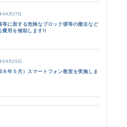
年04月27日
路等に面する危険なブロック塀等の撤去など
る費用を補助します!!
年04月25日
和８年５月）スマートフォン教室を実施しま