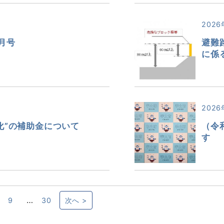
2026
月号
避難
に係
2026
化”の補助金について
（令
す
…
9
30
次へ >