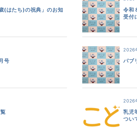
歳(はたち)の祝典」のお知
令和
受付
2026
月号
パブ
2026
一覧
乳児
つい