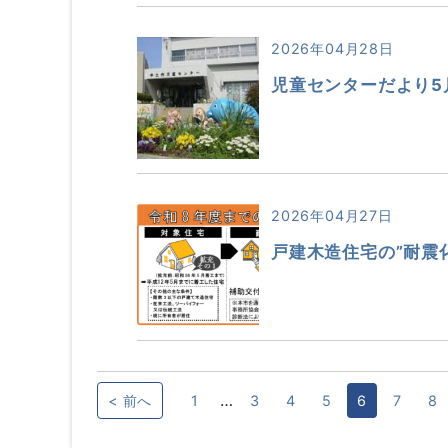
2026年04月28日
児童センターだより5
2026年04月27日
戸建木造住宅の”耐震
…
< 前へ
1
3
4
5
6
7
8