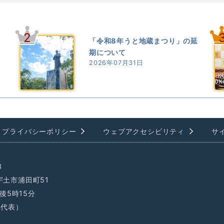
2
7
「令和8年うと地蔵まつり」の延
期について
2026年07月31日
プライバシーポリシー
ウェブアクセシビリティ
サ
3
県宇土市浦田町51
後5時15分
1（代表）