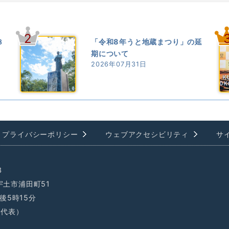
2
８
「令和8年うと地蔵まつり」の延
期について
2026年07月31日
プライバシーポリシー
ウェブアクセシビリティ
サ
3
県宇土市浦田町51
後5時15分
1（代表）