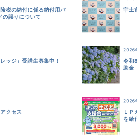
保険税の納付に係る納付用バ
宇土
ドの誤りについて
2026
カレッジ」受講生募集中！
令和
助金
2026
通アクセス
ＬＰ
を給