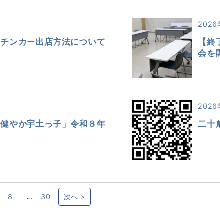
2026
ッチンカー出店方法について
【終
会を
2026
「健やか宇土っ子」令和８年
二十
…
8
30
次へ >