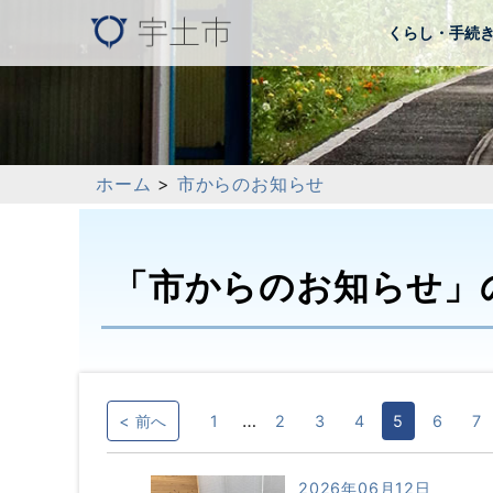
くらし・手続
ホーム
>
市からのお知らせ
「市からのお知らせ」
…
< 前へ
1
2
3
4
5
6
7
2026年06月12日