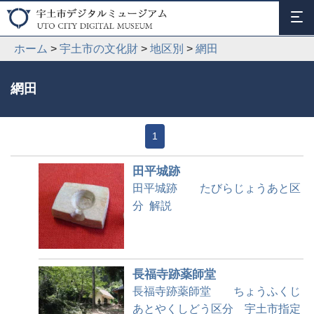
ホーム
>
宇土市の文化財
>
地区別
>
網田
網田
1
田平城跡
田平城跡 たびらじょうあと区
分 解説
長福寺跡薬師堂
長福寺跡薬師堂 ちょうふくじ
あとやくしどう区分 宇土市指定