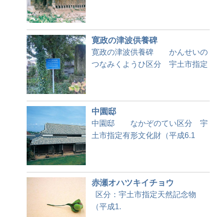
寛政の津波供養碑
寛政の津波供養碑 かんせいの
つなみくようひ区分 宇土市指定
中園邸
中園邸 なかぞのてい区分 宇
土市指定有形文化財（平成6.1
赤瀬オハツキイチョウ
区分：宇土市指定天然記念物
（平成1.