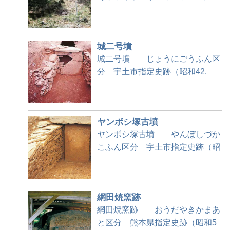
城二号墳
城二号墳 じょうにごうふん区
分 宇土市指定史跡（昭和42.
ヤンボシ塚古墳
ヤンボシ塚古墳 やんぼしづか
こふん区分 宇土市指定史跡（昭
網田焼窯跡
網田焼窯跡 おうだやきかまあ
と区分 熊本県指定史跡（昭和5