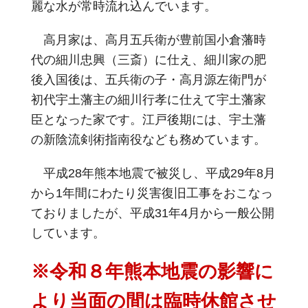
麗な水が常時流れ込んでいます。
高月家は、高月五兵衛が豊前国小倉藩時
代の細川忠興（三斎）に仕え、細川家の肥
後入国後は、五兵衛の子・高月源左衛門が
初代宇土藩主の細川行孝に仕えて宇土藩家
臣となった家です。江戸後期には、宇土藩
の新陰流剣術指南役なども務めています。
平成28年熊本地震で被災し、平成29年8月
から1年間にわたり災害復旧工事をおこなっ
ておりましたが、平成31年4月から一般公開
しています。
※令和８年熊本地震の影響に
より当面の間は臨時休館させ