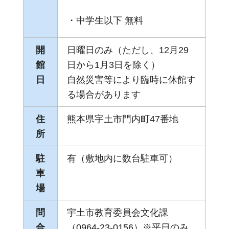
・中学生以下 無料
開
日曜日のみ（ただし、12月29
館
日から1月3日を除く）
日
自然災害等により臨時に休館す
る場合があります
住
熊本県宇土市門内町47番地
所
駐
有（敷地内に数台駐車可）
車
場
問
宇土市教育委員会文化課
合
（0964-23-0156）※平日のみ