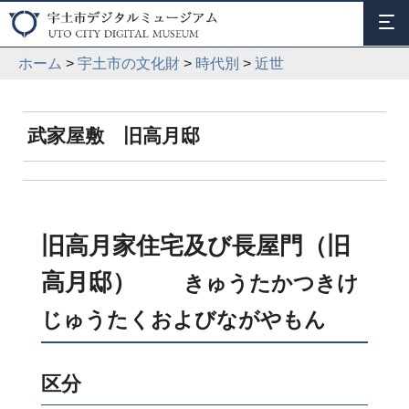
ホーム
>
宇土市の文化財
>
時代別
>
近世
武家屋敷 旧高月邸
旧高月家住宅及び長屋門（旧
高月邸）
きゅうたかつきけ
じゅうたくおよびながやもん
区分