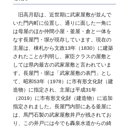
旧高月邸は、近世期に武家屋敷が並んで
いた門内町に位置し、通りに面した一角に
は母屋のほか仲間小屋・釜屋・倉と一体を
なす長屋門・塀が現存しています。現在の
主屋は、棟札から文政13年（1830）に建築
されたことが判明し、家臣クラスの屋敷と
しては県内最古の武家屋敷と言われていま
す。長屋門・塀は「武家屋敷の表門」とし
て、昭和53年（1978）に市有形文化財（建
造物）に指定され、主屋は平成31年
（2019）に市有形文化財（建造物）に追加
指定されました。長屋門内部にある釜屋に
は、馬門石製の武家屋敷井戸が残されてお
り、この井戸には今でも轟泉水道からの綺