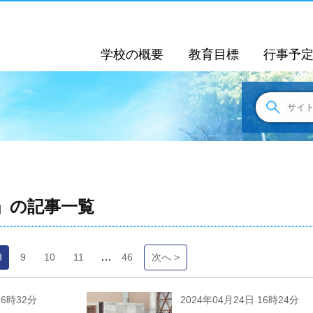
学校の概要
教育目標
行事予
」の記事一覧
…
8
9
10
11
46
次へ >
16時32分
2024年04月24日 16時24分