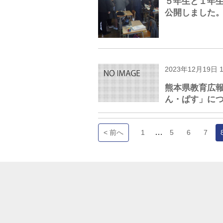
５年生と１年
公開しました
2023年12月19日 
熊本県教育広
ん・ぱす」に
…
< 前へ
1
5
6
7