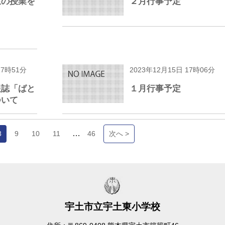
生の授業を
２月行事予定
。
17時51分
2023年12月15日 17時06分
報誌「ばと
１月行事予定
ついて
…
8
9
10
11
46
次へ >
宇土市立宇土東小学校