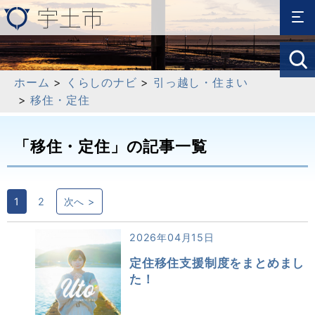
ホーム
>
くらしのナビ
>
引っ越し・住まい
>
移住・定住
「移住・定住」の記事一覧
1
2
次へ >
2026年04月15日
定住移住支援制度をまとめまし
た！