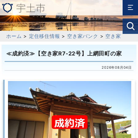
ホーム
>
定住移住情報
>
空き家バンク
>
空き家
≪成約済≫【空き家R7-22号】上網田町の家
2026年08月04日