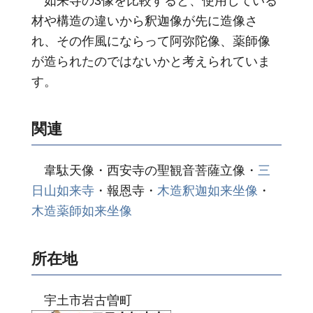
如来寺の3像を比較すると、使用している
材や構造の違いから釈迦像が先に造像さ
れ、その作風にならって阿弥陀像、薬師像
が造られたのではないかと考えられていま
す。
関連
韋駄天像・西安寺の聖観音菩薩立像・
三
日山如来寺
・報恩寺・
木造釈迦如来坐像
・
木造薬師如来坐像
所在地
宇土市岩古曽町