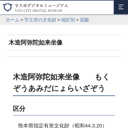
ホーム
>
宇土市の文化財
>
地区別
>
花園
木造阿弥陀如来坐像
木造阿弥陀如来坐像 もく
ぞうあみだにょらいざぞう
区分
熊本県指定有形文化財（昭和44.3.20）