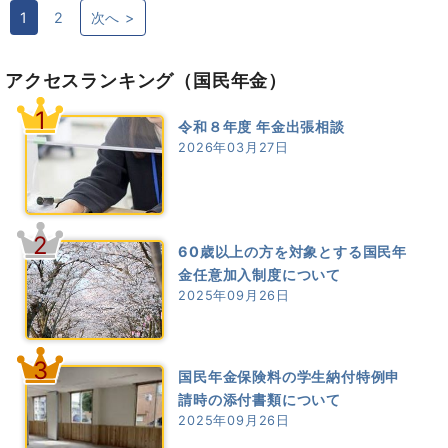
1
2
次へ >
アクセスランキング
（国民年金）
1
令和８年度 年金出張相談
2026年03月27日
2
60歳以上の方を対象とする国民年
金任意加入制度について
2025年09月26日
3
国民年金保険料の学生納付特例申
請時の添付書類について
2025年09月26日