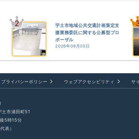
2
宇土市地域公共交通計画策定支
援業務委託に関する公募型プロ
ポーザル
2026年06月05日
プライバシーポリシー
ウェブアクセシビリティ
サ
3
県宇土市浦田町51
後5時15分
1（代表）