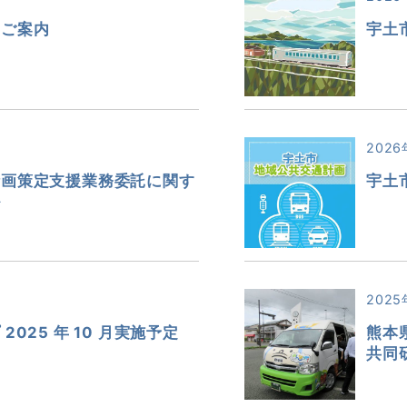
のご案内
宇土
2026
計画策定支援業務委託に関す
宇土
ル
2025
025 年 10 月実施予定
熊本
共同