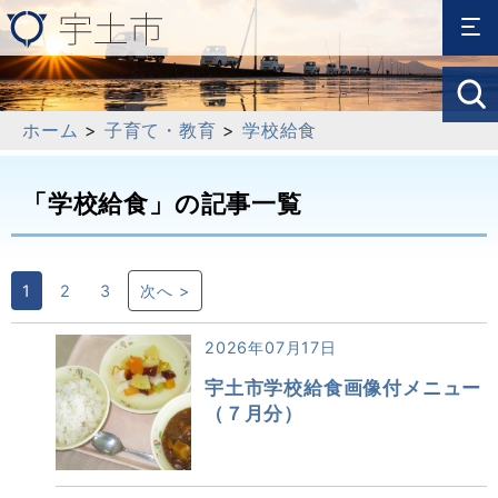
ホーム
>
子育て・教育
>
学校給食
「学校給食」の記事一覧
1
2
3
次へ >
2026年07月17日
宇土市学校給食画像付メニュー
（７月分）