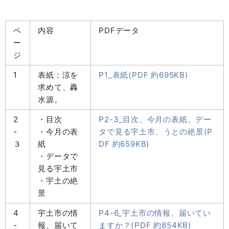
ペ
内容
PDFデータ
ー
ジ
1
表紙：涼を
P1_表紙(PDF 約695KB)
求めて、轟
水源。
2
・目次
P2-3_目次、今月の表紙、デー
-
・今月の表
タで見る宇土市、うとの絶景(P
３
紙
DF 約659KB)
・データで
見る宇土市
・宇土の絶
景
4
宇土市の情
P4-6_宇土市の情報、届いてい
-
報、届いて
ますか？(PDF 約854KB)