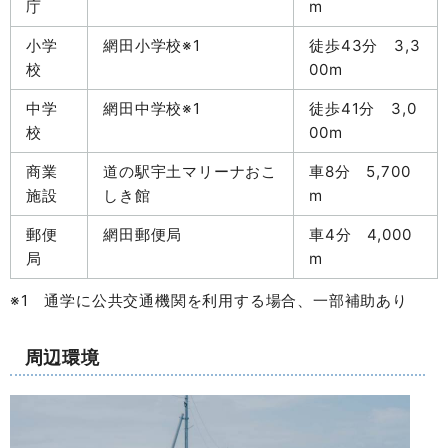
庁
m
小学
網田小学校※1
徒歩43分 3,3
校
00m
中学
網田中学校※1
徒歩41分 3,0
校
00m
商業
道の駅宇土マリーナおこ
車8分 5,700
施設
しき館
m
郵便
網田郵便局
車4分 4,000
局
m
※1 通学に公共交通機関を利用する場合、一部補助あり
周辺環境