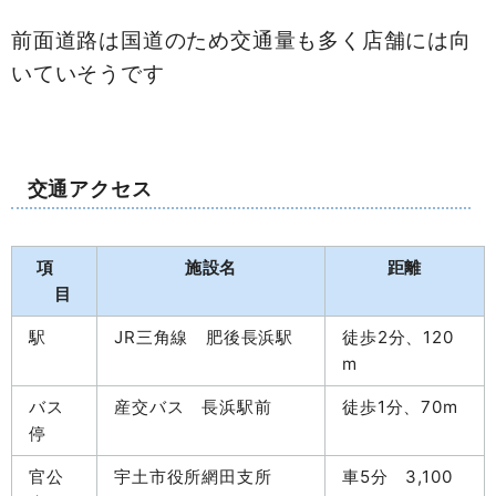
前面道路は国道のため交通量も多く店舗には向
いていそうです
交通アクセス
項
施設名
距離
目
駅
JR三角線 肥後長浜駅
徒歩2分、120
m
バス
産交バス 長浜駅前
徒歩1分、70m
停
官公
宇土市役所網田支所
車5分 3,100