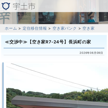
ホーム
>
定住移住情報
>
空き家バンク
>
空き家
≪交渉中≫【空き家R7-24号】長浜町の家
2026年06月09日