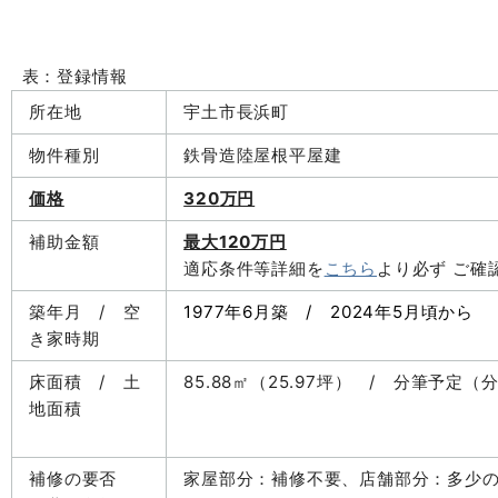
表：登録情報
所在地
宇土市長浜町
物件種別
鉄骨造陸屋根平屋建
価格
320
万円
補助金額
最大120万円
適応条件等詳細を
こちら
より必ず ご確
築年月 / 空
1977年6月築 / 2024年5月頃から
き家時期
床面積 / 土
85.88㎡（25.97坪） / 分筆予定（分
地面積
補修の要否
家屋部分：補修不要、店舗部分：多少