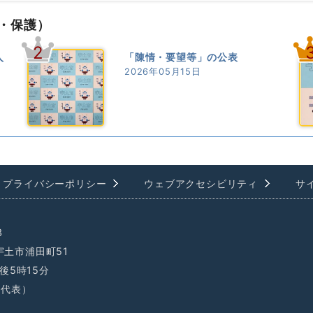
・保護）
2
人
「陳情・要望等」の公表
2026年05月15日
プライバシーポリシー
ウェブアクセシビリティ
サ
3
県宇土市浦田町51
後5時15分
1（代表）