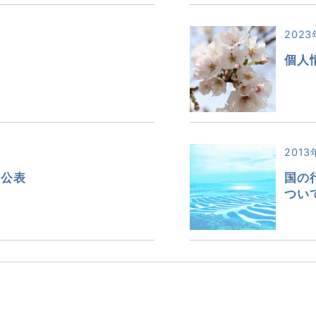
2023
式
個人
2013
の公表
国の
つい