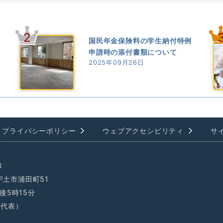
2
国民年金保険料の学生納付特例
申請時の添付書類について
2025年09月26日
プライバシーポリシー
ウェブアクセシビリティ
サ
3
県宇土市浦田町51
後5時15分
1（代表）