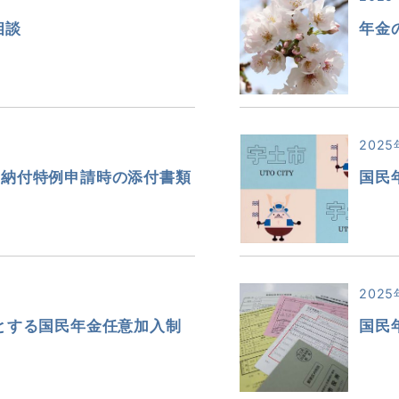
相談
年金
2025
生納付特例申請時の添付書類
国民
2025
とする国民年金任意加入制
国民