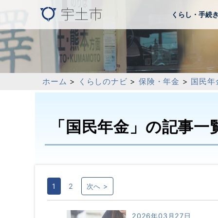
くらし・手続
ホーム
>
くらしのナビ
>
保険・年金
>
国民年
「国民年金」の記事一
1
2
次へ >
2026年03月27日