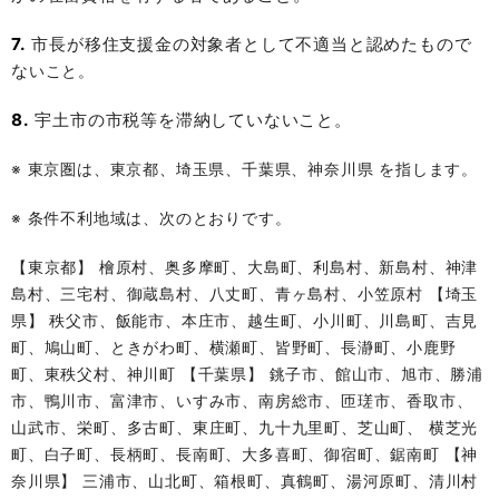
7.
市長が移住支援金の対象者として不適当と認めたもので
な
いこと。
8.
宇土市の市税等を滞納していないこと。
※ 東京圏は、東京都、埼玉県、千葉県、神奈川県 を指します。
※ 条件不利地域は、次のとおりです。
【東京都】 檜原村、奥多摩町、大島町、利島村、新島村、神津
島村、三宅村、御蔵島村、八丈町、青ヶ島村、小笠原村 【埼玉
県】 秩父市、飯能市、本庄市、越生町、小川町、川島町、吉見
町、鳩山町、ときがわ町、横瀬町、皆野町、長瀞町、小鹿野
町、東秩父村、神川町 【千葉県】 銚子市、館山市、旭市、勝浦
市、鴨川市、富津市、いすみ市、南房総市、匝瑳市、香取市、
山武市、栄町、多古町、東庄町、九十九里町、芝山町、 横芝光
町、白子町、長柄町、長南町、大多喜町、御宿町、鋸南町 【神
奈川県】 三浦市、山北町、箱根町、真鶴町、湯河原町、清川村