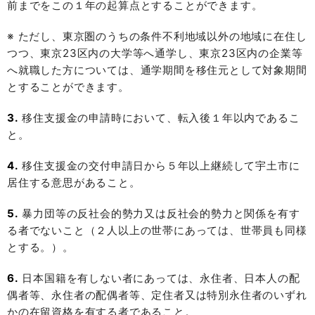
前までをこの１年の起算点とすることができます。
※ ただし、東京圏のうちの条件不利地域以外の地域に在住し
つつ、東京23区内の大学等へ通学し、東京23区内の企業等
へ就職した方については、通学期間を移住元として対象期間
とすることができます。
3.
移住支援金の申請時において、転入後１年以内であるこ
と。
4.
移住支援金の交付申請日から５年以上継続して宇土市に
居住する意思があること。
5.
暴力団等の反社会的勢力又は反社会的勢力と関係を有す
る者でないこと（２人以上の世帯にあっては、世帯員も同様
とする。）。
6.
日本国籍を有しない者にあっては、永住者、日本人の配
偶者等、永住者の配偶者等、定住者又は特別永住者のいずれ
かの在留資格を有する者であること。