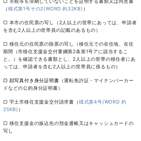
▢ 市税等を滞納していないことを証明する書類又は同意書
（
様式第1号その2(WORD 約32KB)
）
▢ 本市の住民票の写し（2人以上の世帯にあっては、申請者
を含む2人以上の世帯員の記載のあるもの）
▢ 移住元の住民票の除票の写し（移住元での在住地、在住
期間（市移住支援金交付要綱第2条第1号アに該当するこ
と。）を確認できる書類とし、2人以上の世帯の移住者にあ
っては、申請者を含む2人以上の世帯員に係るもの）
▢ 顔写真付き身分証明書
（運転免許証・マイナンバーカー
ドなどの公的身分証明書）
▢ 宇土市移住支援金交付請求書（
様式第4号(WORD 約
25KB)
）
▢ 移住支援金の振込先の預金通帳又はキャッシュカードの
写し