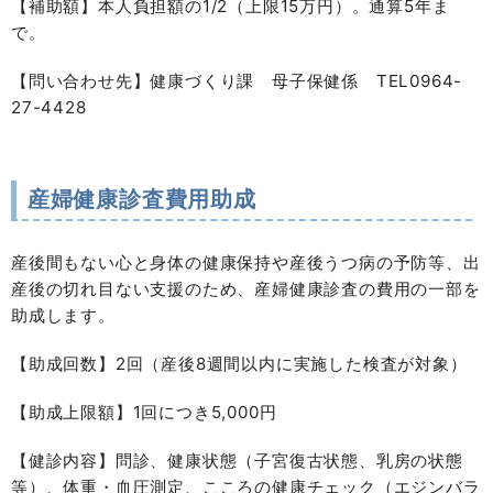
【補助額】本人負担額の1/2（上限15万円）。通算5年ま
で。
【問い合わせ先】健康づくり課 母子保健係 TEL0964-
27-4428
産婦健康診査費用助成
産後間もない心と身体の健康保持や産後うつ病の予防等、出
産後の切れ目ない支援のため、産婦健康診査の費用の一部を
助成します。
【助成回数】2回（産後8週間以内に実施した検査が対象）
【助成上限額】1回につき5,000円
【健診内容】問診、健康状態（子宮復古状態、乳房の状態
等）、体重・血圧測定、こころの健康チェック（エジンバラ