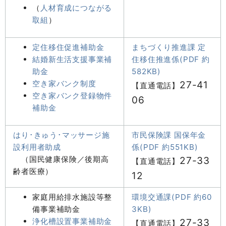
（
人材育成につながる
取組
）
定住移住促進補助金
まちづくり推進課 定
結婚新生活支援事業補
住移住推進係(PDF 約
助金
582KB)
空き家バンク制度
27-41
【直通電話】
空き家バンク登録物件
06
補助金
はり･きゅう･マッサージ施
市民保険課 国保年金
設利用者助成
係(PDF 約551KB)
（国民健康保険／後期高
27-33
【直通電話】
齢者医療）
12
家庭用給排水施設等整
環境交通課(PDF 約60
備事業補助金
3KB)
浄化槽設置事業補助金
27-33
【直通電話】