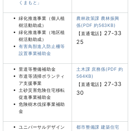
くまもと」
緑化推進事業（個人植
農林政策課 農林振興
樹活動助成）
係(PDF 約563KB)
緑化推進事業（地区植
27-33
【直通電話】
樹活動助成）
25
有害鳥獣進入防止柵等
設置事業補助金
里道等整備補助金
土木課 庶務係(PDF 約
市道等清掃ボランティ
564KB)
ア支援事業
27-33
【直通電話】
土砂災害危険住宅移転
30
促進事業補助金
危険樹木伐採事業補助
金
ユニバーサルデザイン
都市整備課 建築住宅