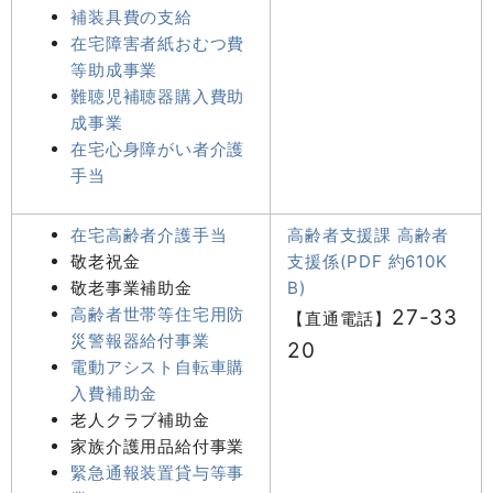
補装具費の支給
在宅障害者紙おむつ費
等助成事業
難聴児補聴器購入費助
成事業
在宅心身障がい者介護
手当
在宅高齢者介護手当
高齢者支援課 高齢者
敬老祝金
支援係(PDF 約610K
敬老事業補助金
B)
高齢者世帯等住宅用防
27-33
【直通電話】
災警報器給付事業
20
電動アシスト自転車購
入費補助金
老人クラブ補助金
家族介護用品給付事業
緊急通報装置貸与等事