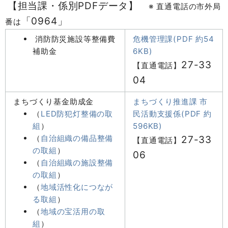
【担当課・係別PDFデータ】
※ 直通電話の市外局
「0964」
番は
消防防災施設等整備費
危機管理課(PDF 約54
補助金
6KB)
27-33
【直通電話】
04
まちづくり基金助成金
まちづくり推進課 市
（
LED防犯灯整備の取
民活動支援係(PDF 約
組
）
596KB)
（
自治組織の備品整備
27-33
【直通電話】
の取組
）
06
（
自治組織の施設整備
の取組
）
（
地域活性化につなが
る取組
）
（
地域の宝活用の取
組
）