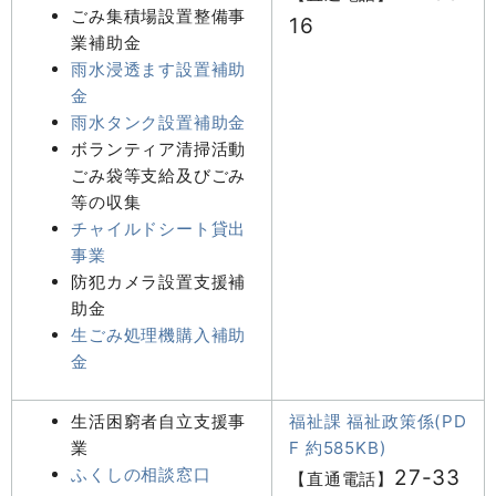
ごみ集積場設置整備事
16
業補助金
雨水浸透ます設置補助
金
雨水タンク設置補助金
ボランティア清掃活動
ごみ袋等支給及びごみ
等の収集
チャイルドシート貸出
事業
防犯カメラ設置支援補
助金
生ごみ処理機購入補助
金
生活困窮者自立支援事
福祉課 福祉政策係(PD
業
F 約585KB)
ふくしの相談窓口
27-33
【直通電話】